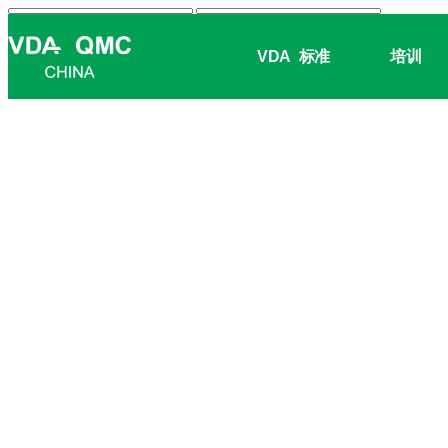
VDA
标准
培训
工作 / 项目组最新进展
VDA标准视频课程
IATF 16949审核员
为什么行业指导如此重要?
活动日历
德国总部
书籍销售
培训手册
VDA 6.X审核员
行业指导服务概述
中国产品诚信日
公司历史
VDA 审核评分类工具
全球培训管理工具 (ITMT)
VDA 6.3审核员
中国SYS
工作组/项目组信息
®
大会
在线词汇表
企业内部培训
VDA 6.7审核员
线上活动
QMA中国
免费下载
管理层培训 (客户定制)
VDA 6.8审核员
其它活动
讲师介绍
下载中心
VDA 19.X技术清洁度
联系我们
产品安全与符合性代表 (PSCR)
加入我们