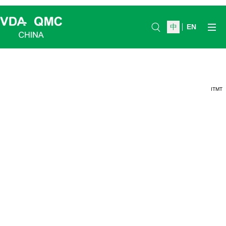
中
EN
ITMT