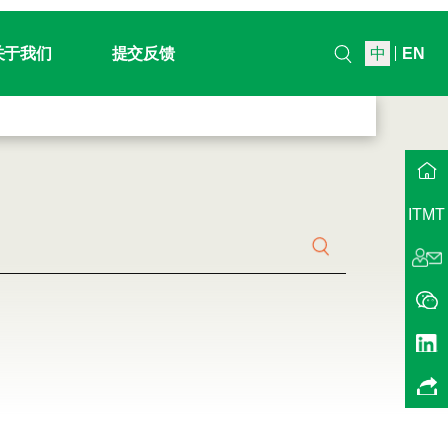
关于我们
提交反馈
中
EN
国总部
司历史
ITMT
组/项目组信息
A中国
师介绍
系我们
入我们