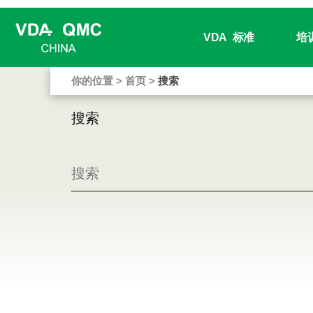
VDA
标准
培
你的位置
>
首页
>
搜索
工作 / 项目组最新进展
VDA
搜索
书籍销售
培训
VDA 审核评分类工具
全球培
在线词汇表
企业
免费下载
管理层
下载