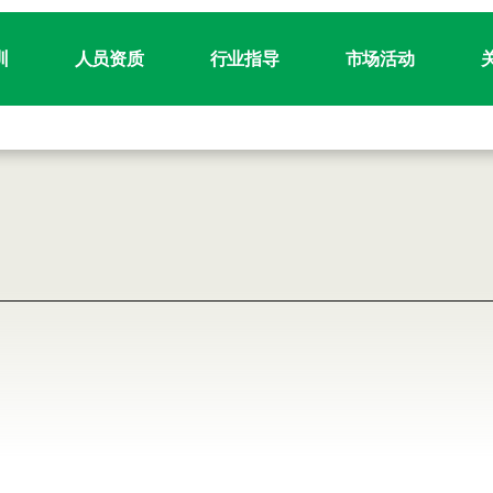
训
人员资质
行业指导
市场活动
标准视频课程
IATF 16949审核员
为什么行业指导如此重要?
活动日历
德
手册
VDA 6.X审核员
行业指导服务概述
中国产品诚信日
公
®
训管理工具 (ITMT)
VDA 6.3审核员
中国SYS
大会
工作
内部培训
VDA 6.7审核员
线上活动
QM
培训 (客户定制)
VDA 6.8审核员
其它活动
讲
中心
VDA 19.X技术清洁度
联
产品安全与符合性代表 (PSCR)
加